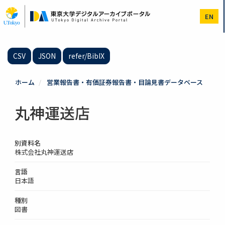
メ
イ
EN
ン
コ
ン
テ
CSV
JSON
refer/BibIX
ン
ツ
に
ホーム
営業報告書・有価証券報告書・目論見書データベース
移
動
丸神運送店
別資料名
株式会社丸神運送店
言語
日本語
種別
図書