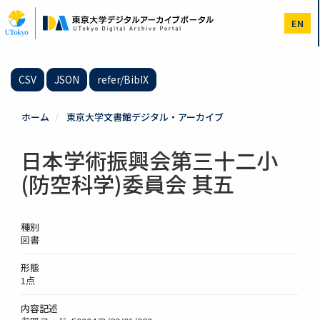
メ
イ
EN
ン
コ
ン
テ
CSV
JSON
refer/BibIX
ン
ツ
に
ホーム
東京大学文書館デジタル・アーカイブ
移
動
日本学術振興会第三十二小
(防空科学)委員会 其五
種別
図書
形態
1点
内容記述