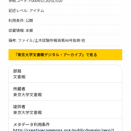
参照コード: F0004/D/20/01/020
記述レベル: アイテム
利用条件: 公開
収蔵情報: 本郷
備考: ファイル/土木試験所報告第66号抜刷 他
『東京大学文書館デジタル・アーカイブ』で見る
部局
文書館
所蔵者
東京大学文書館
提供者
東京大学文書館
メタデータ利用条件
http://creativecommons.org/publicdomain/zero/1.