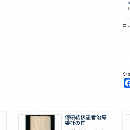
h
t
コ
シ
傳研結核患者治療
委托の件