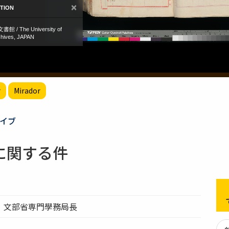
r
Mirador
イブ
に関する件
）文部省専門學務局長