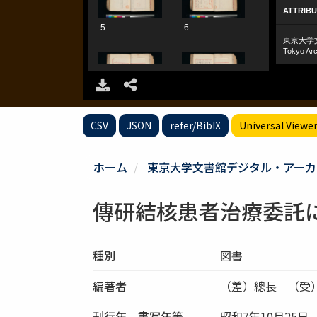
CSV
JSON
refer/BibIX
Universal Viewe
ホーム
東京大学文書館デジタル・アーカ
傳研結核患者治療委託
種別
図書
編著者
（差）總長 （受
刊行年、書写年等
昭和7年10月25日