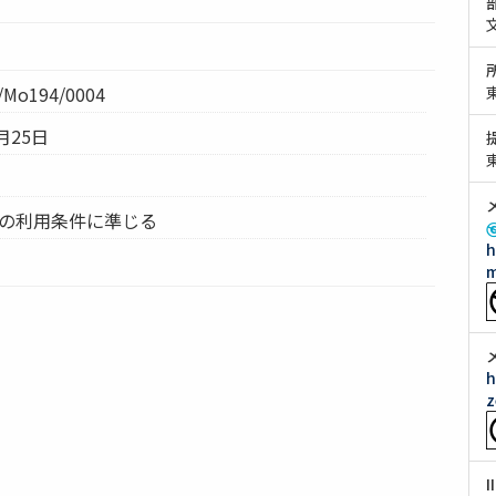
Mo194/0004
月25日
ムの利用条件に準じる
h
m
h
z