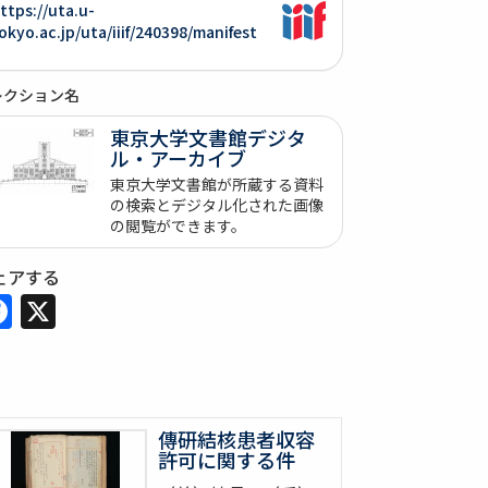
ttps://uta.u-
okyo.ac.jp/uta/iiif/240398/manifest
レクション名
東京大学文書館デジタ
ル・アーカイブ
東京大学文書館が所蔵する資料
の検索とデジタル化された画像
の閲覧ができます。
ェアする
Facebook
X
傳研結核患者収容
許可に関する件