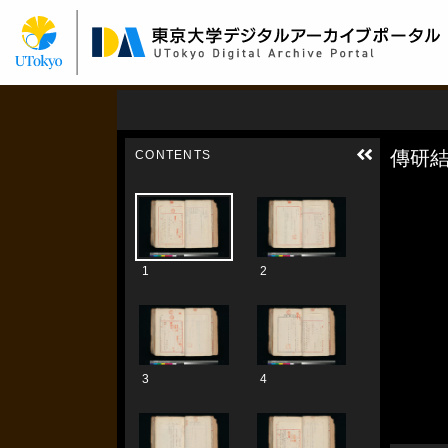
メ
イ
ン
コ
ン
テ
ン
ツ
に
移
動