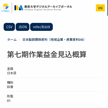
メ
イ
EN
ン
コ
ン
テ
CSV
JSON
refer/BibIX
ン
ツ
に
ホーム
日本製鉄関係資料（地域企業・産業資料DB）
移
動
第七期作業益金見込概算
言語
日本語
種別
図書
形態
B5