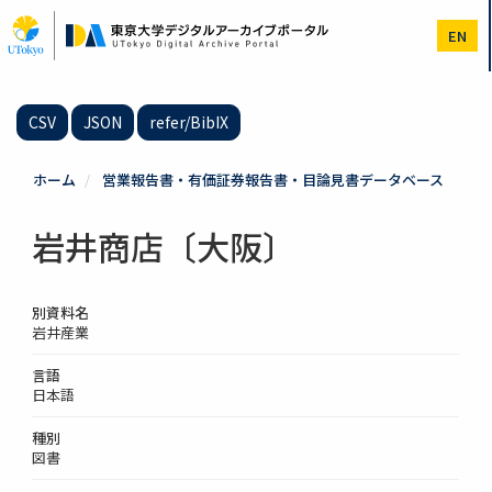
メ
イ
EN
ン
コ
ン
テ
CSV
JSON
refer/BibIX
ン
ツ
に
ホーム
営業報告書・有価証券報告書・目論見書データベース
移
動
岩井商店〔大阪〕
別資料名
岩井産業
言語
日本語
種別
図書