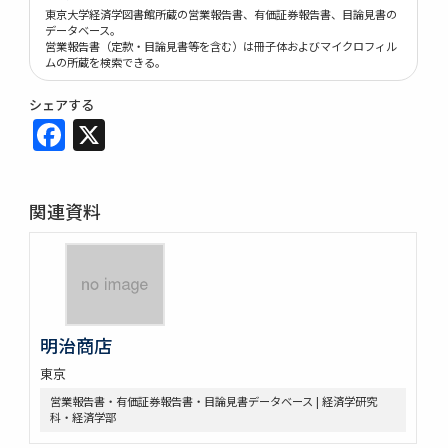
東京大学経済学図書館所蔵の営業報告書、有価証券報告書、目論見書の
データベース。
営業報告書（定款・目論見書等を含む）は冊子体およびマイクロフィル
ムの所蔵を検索できる。
シェアする
Facebook
X
関連資料
明治商店
東京
営業報告書・有価証券報告書・目論見書データベース | 経済学研究
科・経済学部