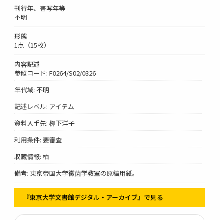
刊行年、書写年等
不明
形態
1点（15枚）
内容記述
参照コード: F0264/S02/0326
年代域: 不明
記述レベル: アイテム
資料入手先: 栁下洋子
利用条件: 要審査
収蔵情報: 柏
備考: 東京帝国大学黴菌学教室の原稿用紙。
『東京大学文書館デジタル・アーカイブ』で見る