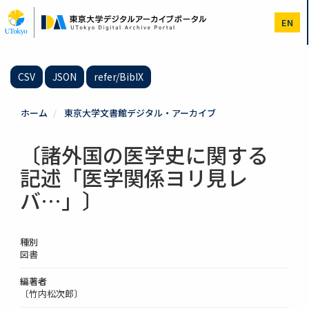
メ
イ
EN
ン
コ
ン
テ
CSV
JSON
refer/BibIX
ン
ツ
に
ホーム
東京大学文書館デジタル・アーカイブ
移
動
〔諸外国の医学史に関する
記述「医学関係ヨリ見レ
バ…」〕
種別
図書
編著者
〔竹内松次郎〕