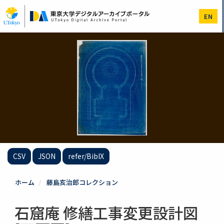
メ
イ
EN
ン
コ
ン
テ
ン
ツ
に
移
動
CSV
JSON
refer/BibIX
ホーム
藤島亥治郎コレクション
石窟庵 修繕工事変更設計図