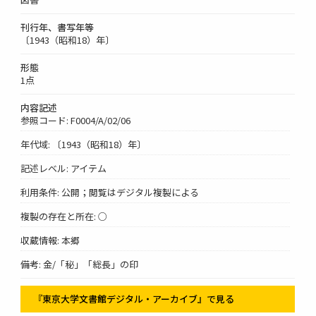
刊行年、書写年等
〔1943（昭和18）年〕
形態
1点
内容記述
参照コード: F0004/A/02/06
年代域: 〔1943（昭和18）年〕
記述レベル: アイテム
利用条件: 公開；閲覧はデジタル複製による
複製の存在と所在: ○
収蔵情報: 本郷
備考: 金/「秘」「総長」の印
『東京大学文書館デジタル・アーカイブ』で見る