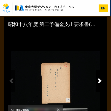
メ
イ
EN
ン
コ
ン
テ
ン
ツ
に
移
動