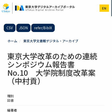
メ
イ
EN
ン
コ
ン
テ
CSV
JSON
refer/BibIX
ン
ツ
に
ホーム
東京大学文書館デジタル・アーカイブ
移
動
東京大学改革のための連続
シンポジウム報告書
No.10 大学院制度改革案
（中村貢）
種別
図書
編著者