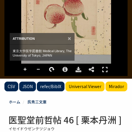
CSV
JSON
refer/BibIX
Universal Viewer
Mirador
ホーム
呉秀三文庫
医聖堂前哲帖 46 [ 栗本丹洲 ]
イセイドウゼンテツジョウ