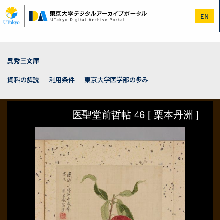
メ
イ
EN
ン
コ
ン
テ
ン
呉秀三文庫
ツ
に
資料の解説
利用条件
東京大学医学部の歩み
移
動