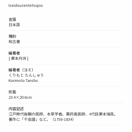
Iseidouzentetsujou
言語
日本語
種別
和古書
編著者
[ 栗本丹洲 ]
編著者（ヨミ）
くりもと たんしゅう
Kurimoto Tanshu
形態
23.4×20.6cm
内容記述
江戸時代後期の医師、本草学者。幕府奥医師、4代目栗本瑞見。
著作に「千虫譜」など。（1756-1834）