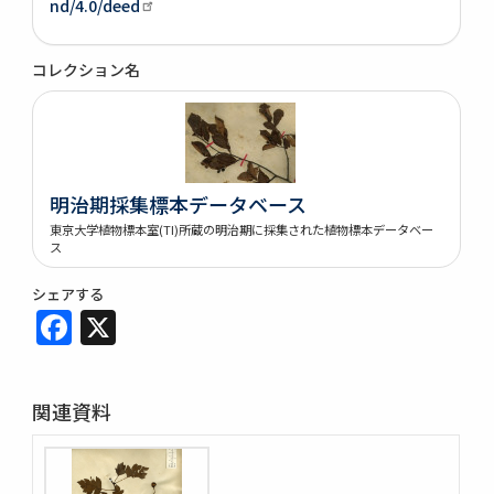
nd/4.0/deed
コレクション名
明治期採集標本データベース
東京大学植物標本室(TI)所蔵の明治期に採集された植物標本データベー
ス
シェアする
Facebook
X
関連資料