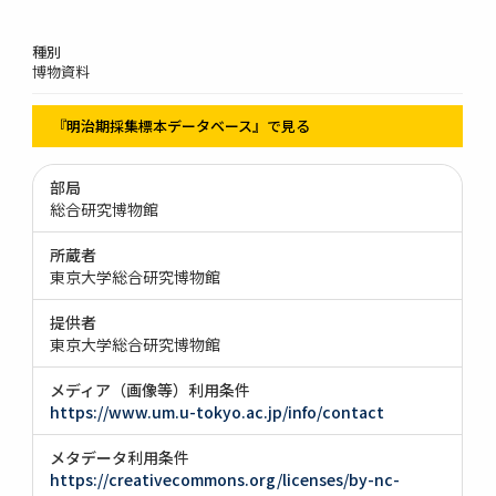
種別
博物資料
『明治期採集標本データベース』で見る
部局
総合研究博物館
所蔵者
東京大学総合研究博物館
提供者
東京大学総合研究博物館
メディア（画像等）利用条件
https://www.um.u-tokyo.ac.jp/info/contact
メタデータ利用条件
https://creativecommons.org/licenses/by-nc-