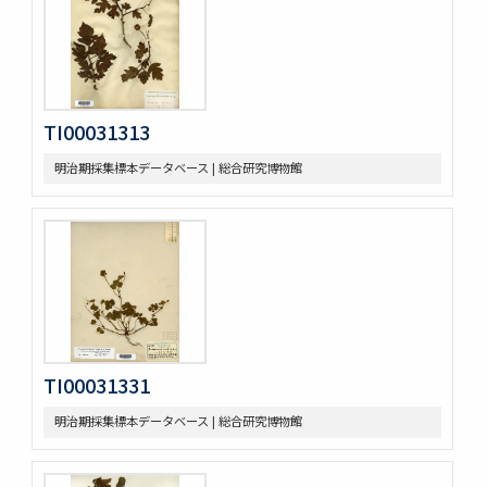
TI00031313
明治期採集標本データベース | 総合研究博物館
TI00031331
明治期採集標本データベース | 総合研究博物館