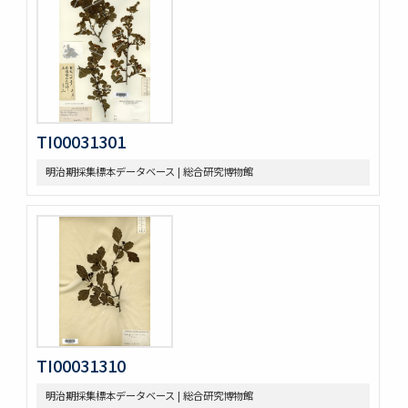
TI00031301
明治期採集標本データベース | 総合研究博物館
TI00031310
明治期採集標本データベース | 総合研究博物館