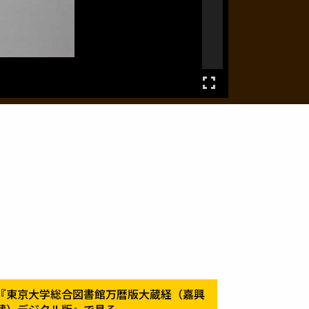
『東京大学総合図書館万暦版大蔵経（嘉興
蔵）デジタル版』で見る