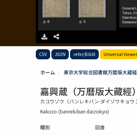
CSV
JSON
refer/BibIX
Universal Viewe
ホーム
東京大学総合図書館万暦版大蔵経
嘉興蔵（万曆版大藏經）
カコウゾウ（バンレキバン ダイゾウキョウ 
Kakozo (banrekiban daizokyo)
種別
図書