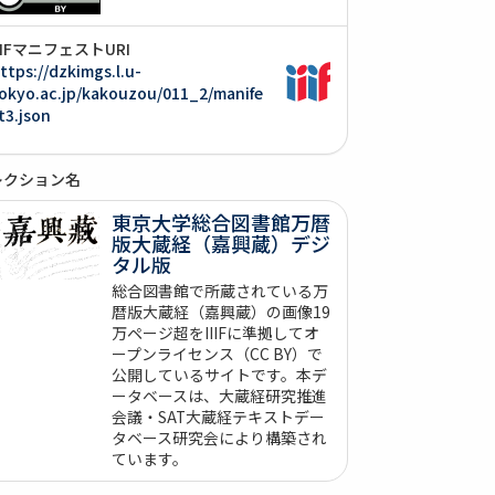
IIIFマニフェストURI
ttps://dzkimgs.l.u-
okyo.ac.jp/kakouzou/011_2/manife
t3.json
レクション名
東京大学総合図書館万暦
版大蔵経（嘉興蔵）デジ
タル版
総合図書館で所蔵されている万
暦版大蔵経（嘉興蔵）の画像19
万ページ超をIIIFに準拠してオ
ープンライセンス（CC BY）で
公開しているサイトです。本デ
ータベースは、大蔵経研究推進
会議・SAT大蔵経テキストデー
タベース研究会により構築され
ています。