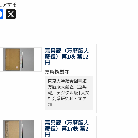
ェアする
Facebook
X
嘉興蔵（万曆版大
藏經）第1帙 第12
冊
嘉興楞厳寺
東京大学総合図書館
万暦版大蔵経（嘉興
蔵）デジタル版 | 人文
社会系研究科・文学
部
嘉興蔵（万曆版大
藏經）第17帙 第2
冊