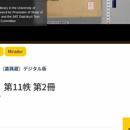
r
Mirador
（嘉興蔵）デジタル版
第11帙 第2冊
）