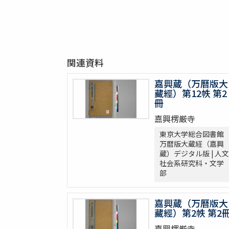
関連資料
嘉興蔵（万曆版大
藏經）第12帙 第2
冊
嘉興楞厳寺
東京大学総合図書館
万暦版大蔵経（嘉興
蔵）デジタル版 | 人文
社会系研究科・文学
部
嘉興蔵（万曆版大
藏經）第2帙 第2
嘉興楞厳寺