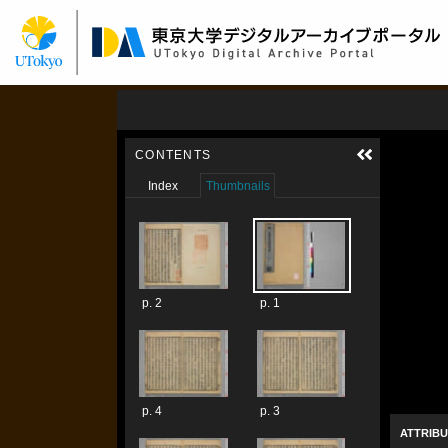
メ
イ
ン
コ
ン
テ
ン
ツ
に
移
動