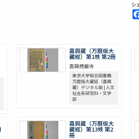
シ
嘉興蔵（万曆版大
藏經）第1帙 第2冊
嘉興楞厳寺
東京大学総合図書館
万暦版大蔵経（嘉興
蔵）デジタル版 | 人文
社会系研究科・文学
部
嘉興蔵（万曆版大
冊
藏經）第13帙 第2
冊