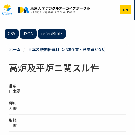
メ
イ
EN
ン
コ
ン
テ
CSV
JSON
refer/BibIX
ン
ツ
に
ホーム
日本製鉄関係資料（地域企業・産業資料DB）
移
動
高炉及平炉ニ関スル件
言語
日本語
種別
図書
形態
手書