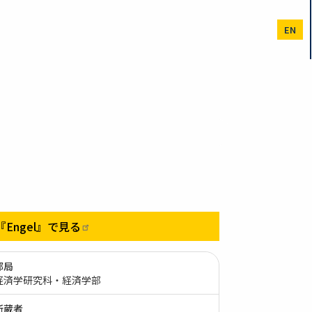
EN
『Engel』で見る
部局
経済学研究科・経済学部
所蔵者