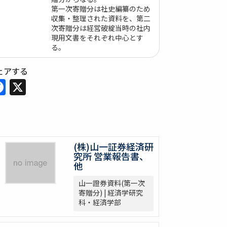
第一次寄贈分は社史編纂のため
収集・整理された資料を、第二
次寄贈分は経営破綻当時の社内
現用文書をそれぞれ中心とす
る。
ェアする
Facebook
X
(株)山一証券経済研
究所 営業報告書、
他
山一證券資料(第一次
寄贈分) | 経済学研究
科・経済学部