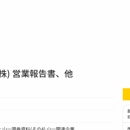
株) 営業報告書、他
ation: 山一證券資料(その4) 山一関連企業