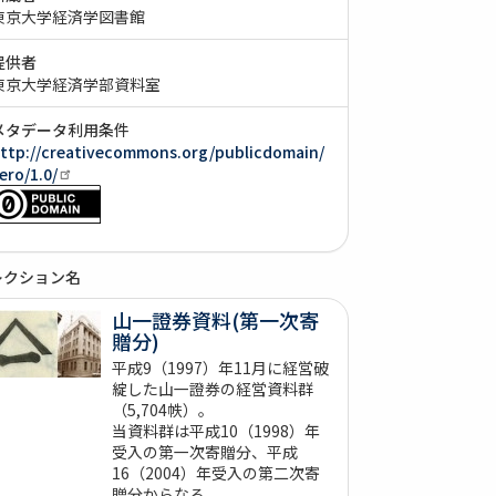
東京大学経済学図書館
提供者
東京大学経済学部資料室
メタデータ利用条件
ttp://creativecommons.org/publicdomain/
ero/1.0/
レクション名
山一證券資料(第一次寄
贈分)
平成9（1997）年11月に経営破
綻した山一證券の経営資料群
（5,704帙）。
当資料群は平成10（1998）年
受入の第一次寄贈分、平成
16（2004）年受入の第二次寄
贈分からなる。