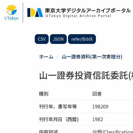
メ
イ
ン
コ
ン
テ
CSV
JSON
refer/BibIX
ン
ツ
に
ホーム
山一證券資料(第一次寄贈分)
移
動
山一證券投資信託委託(
種別
図書
刊行年、書写年等
198209
刊行年月日（西暦)
1982
内容記述
分類/Classific