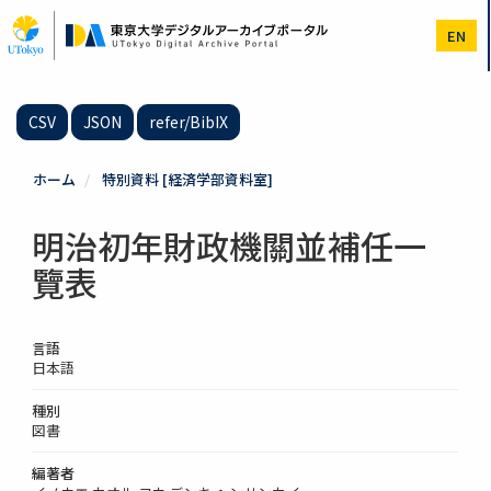
メ
イ
EN
ン
コ
ン
テ
CSV
JSON
refer/BibIX
ン
ツ
に
ホーム
特別資料 [経済学部資料室]
移
動
明治初年財政機關並補任一
覽表
言語
日本語
種別
図書
編著者