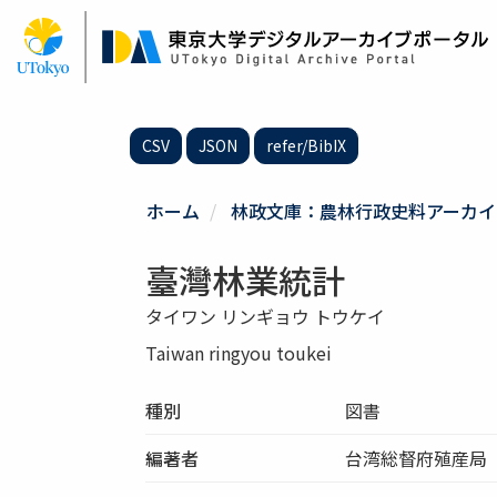
メ
イ
ン
コ
ン
テ
CSV
JSON
refer/BibIX
ン
ツ
に
ホーム
林政文庫：農林行政史料アーカイ
移
動
臺灣林業統計
タイワン リンギョウ トウケイ
Taiwan ringyou toukei
種別
図書
編著者
台湾総督府殖産局