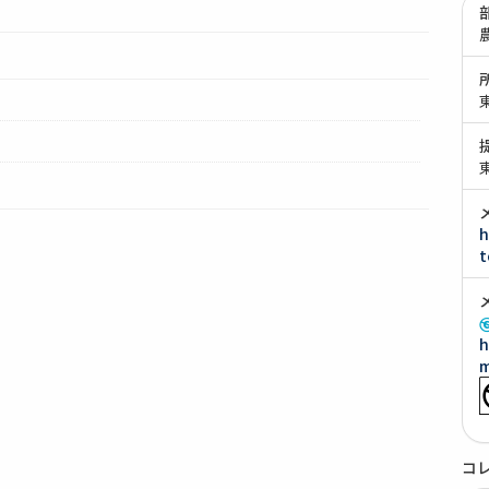
h
t
h
m
コ