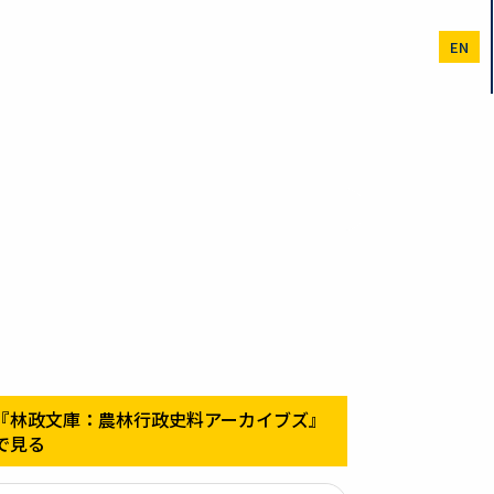
EN
『林政文庫：農林行政史料アーカイブズ』
で見る