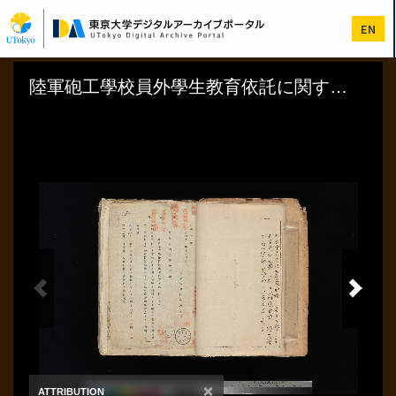
メ
イ
EN
ン
コ
ン
テ
ン
ツ
に
移
動