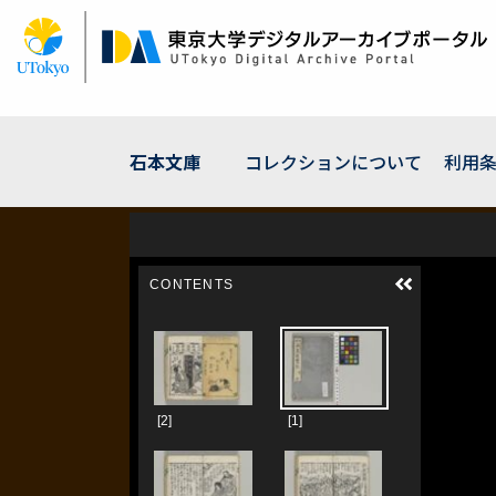
メ
イ
ン
コ
ン
テ
ン
石本文庫
コレクションについて
利用
ツ
に
移
動