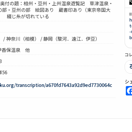
 奥付の題：相州・豆州・上州温泉遊覧記 草津温泉・
の部・豆州の部 絵図あり 蔵書印あり（東京帝国大
） 綴じ糸が切れている
h
t
-
b
 / 神奈川（相模） / 静岡（駿河．遠江．伊豆）
 伊香保温泉 他
コ
3
56
シ
oku.org/transcription/a670fd7643a92d9ed7730064c