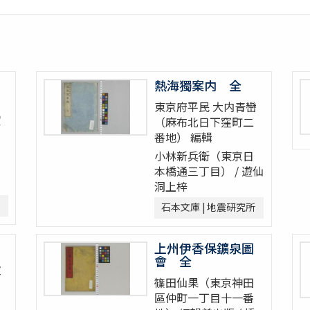
熱海獨案内 全
東京府平民 大内青巒
賀
（麻布北日下窪町二
番地） 編輯
小林新兵衛（東京日
本橋通三丁目） / 遊仙
洞上梓
石本文庫 | 地震研究所
上州伊香保鑛泉圖
會 全
次
篠田仙果（東京神田
區仲町一丁目十一番