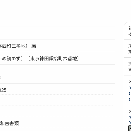
谷西町三番地） 編
ため読めず）（東京神田鍛冶町六番地）
）
0
h
25
t
t
h
：和古書類
0