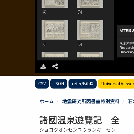
CSV
JSON
refer/BibIX
Universal Viewe
ホーム
地震研究所図書室特別資料
石
諸國温泉遊覽記 全
ショコクオンセンユウランキ ゼン