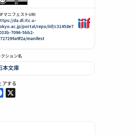
IIIFマニフェストURI
ttps://da.dl.itc.u-
okyo.ac.jp/portal/repo/iiif/c31458e7
033b-7096-5bb2-
727299a9f2a/manifest
レクション名
石本文庫
ェアする
Facebook
X