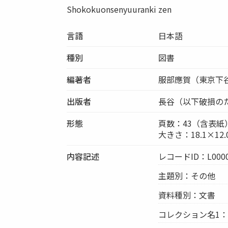
Shokokuonsenyuuranki zen
言語
日本語
種別
図書
編著者
服部應賀（東京下
出版者
長谷（以下破損の
形態
頁数：43（含表紙
大きさ：18.1×12.
内容記述
レコードID：L0000
主題別：その他
資料種別：文書
コレクション名1