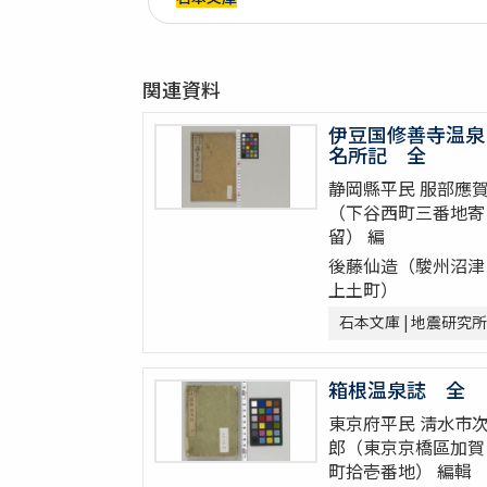
関連資料
伊豆国修善寺温泉
名所記 全
静岡縣平民 服部應
（下谷西町三番地寄
留） 編
後藤仙造（駿州沼津
上土町）
石本文庫 | 地震研究所
箱根温泉誌 全
東京府平民 淸水市
郎（東京京橋區加賀
町拾壱番地） 編輯