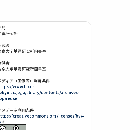
部局
地震研究所
所蔵者
東京大学地震研究所図書室
提供者
東京大学地震研究所図書室
メディア（画像等）利用条件
ttps://www.lib.u-
okyo.ac.jp/ja/library/contents/archives-
op/reuse
メタデータ利用条件
ttps://creativecommons.org/licenses/by/4.
/