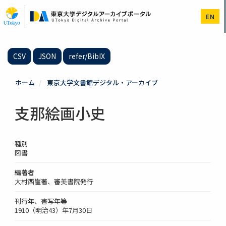
メ
イ
EN
ン
コ
ン
テ
CSV
JSON
refer/BibIX
ン
ツ
に
ホーム
東京大学文書館デジタル・アーカイブ
移
動
支那絵画小史
種別
図書
編著者
大村西崖著、審美書院発行
刊行年、書写年等
1910（明治43）年7月30日