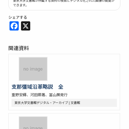
東京大学文書館が所蔵する資料の検索とデジタル化された画像の閲覧が
できます。
シェアする
Facebook
X
関連資料
支那彊域沿革略説 全
重野安繹、河田羆著、冨山房発行
東京大学文書館デジタル・アーカイブ | 文書館