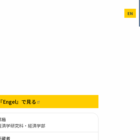
EN
『Engel』で見る
部局
経済学研究科・経済学部
所蔵者