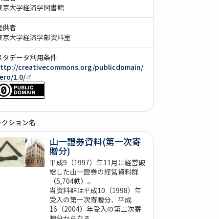
東京大学経済学図書館
提供者
東京大学経済学部資料室
メタデータ利用条件
ttp://creativecommons.org/publicdomain/
ero/1.0/
レクション名
山一證券資料(第一次寄
贈分)
平成9（1997）年11月に経営破
綻した山一證券の経営資料群
（5,704帙）。
当資料群は平成10（1998）年
受入の第一次寄贈分、平成
16（2004）年受入の第二次寄
贈分からなる。