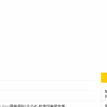
ation: 山一證券資料(その4) 有価証券報告書