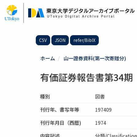
メ
イ
ン
コ
ン
テ
CSV
JSON
refer/BibIX
ン
ツ
に
ホーム
山一證券資料(第一次寄贈分)
移
動
有価証券報告書第34期
種別
図書
刊行年、書写年等
197409
刊行年月日（西暦)
1974
内容記述
分類/Classific