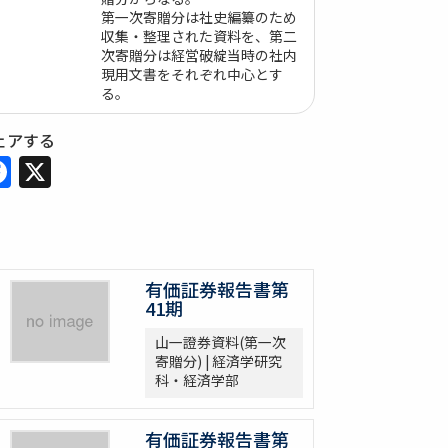
第一次寄贈分は社史編纂のため
収集・整理された資料を、第二
次寄贈分は経営破綻当時の社内
現用文書をそれぞれ中心とす
る。
ェアする
Facebook
X
有価証券報告書第
41期
山一證券資料(第一次
寄贈分) | 経済学研究
科・経済学部
有価証券報告書第