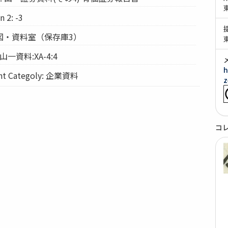
 2: -3
: 経図・資料室（保存庫3）
 山一資料:XA-4:4
h
 Categoly: 企業資料
z
コ