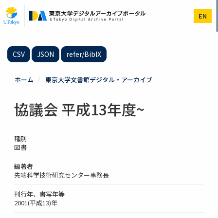
メ
イ
EN
ン
コ
ン
テ
CSV
JSON
refer/BibIX
ン
ツ
に
ホーム
東京大学文書館デジタル・アーカイブ
移
動
協議会 平成13年度~
種別
図書
編著者
先端科学技術研究センター事務長
刊行年、書写年等
2001(平成13)年