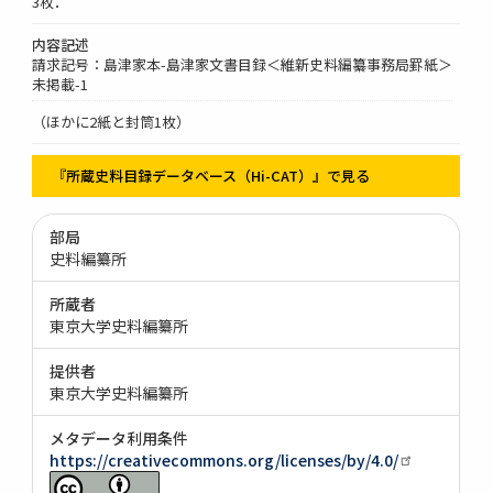
3枚．
内容記述
請求記号：島津家本-島津家文書目録＜維新史料編纂事務局罫紙＞
未掲載-1
（ほかに2紙と封筒1枚）
『所蔵史料目録データベース（Hi-CAT）』で見る
部局
史料編纂所
所蔵者
東京大学史料編纂所
提供者
東京大学史料編纂所
メタデータ利用条件
https://creativecommons.org/licenses/by/4.0/