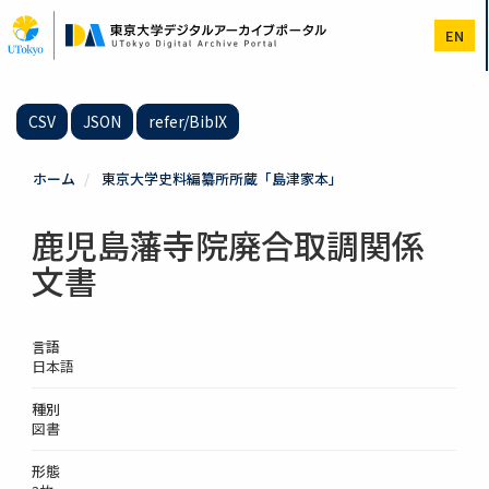
メ
イ
EN
ン
コ
ン
テ
CSV
JSON
refer/BibIX
ン
ツ
に
ホーム
東京大学史料編纂所所蔵「島津家本」
移
動
鹿児島藩寺院廃合取調関係
文書
言語
日本語
種別
図書
形態