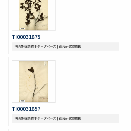
TI00031875
明治期採集標本データベース | 総合研究博物館
TI00031857
明治期採集標本データベース | 総合研究博物館