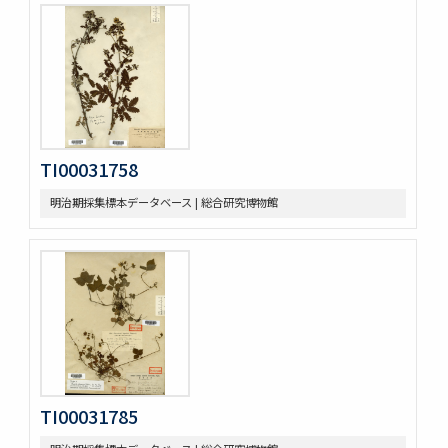
TI00031758
明治期採集標本データベース | 総合研究博物館
TI00031785