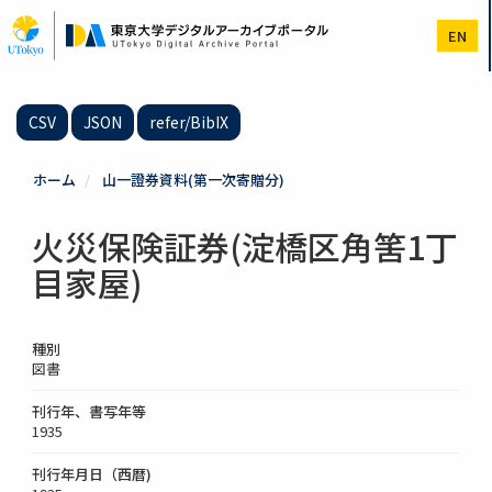
メ
イ
EN
ン
コ
ン
テ
CSV
JSON
refer/BibIX
ン
ツ
に
ホーム
山一證券資料(第一次寄贈分)
移
動
火災保険証券(淀橋区角筈1丁
目家屋)
種別
図書
刊行年、書写年等
1935
刊行年月日（西暦)