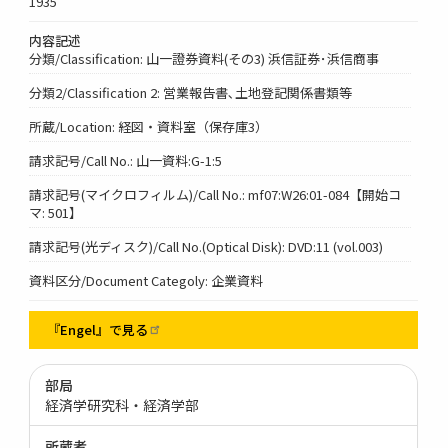
1935
内容記述
分類/Classification: 山一證券資料(その3) 浜信証券･浜信商事
分類2/Classification 2: 営業報告書､土地登記関係書類等
所蔵/Location: 経図・資料室（保存庫3）
請求記号/Call No.: 山一資料:G-1:5
請求記号(マイクロフィルム)/Call No.: mf07:W26:01-084【開始コ
マ: 501】
請求記号(光ディスク)/Call No.(Optical Disk): DVD:11 (vol.003)
資料区分/Document Categoly: 企業資料
『Engel』で見る
部局
経済学研究科・経済学部
所蔵者