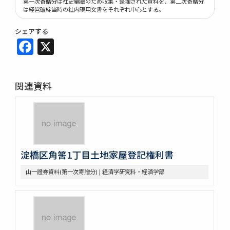
第一次寄贈分は社史編纂のため収集・整理された資料を、第二次寄贈分
は経営破綻当時の社内現用文書をそれぞれ中心とする。
シェアする
Facebook
X
関連資料
淀橋区角筈1丁目土地家屋登記権利書
山一證券資料(第一次寄贈分) | 経済学研究科・経済学部