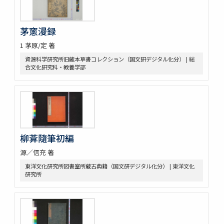
茅窻漫録
1 茅原/定 著
資源科学研究所旧蔵本草書コレクション（国文研デジタル化分） | 総
合文化研究科・教養学部
柳葊隨筆初編
源／信充 著
東洋文化研究所図書室所蔵古典籍（国文研デジタル化分） | 東洋文化
研究所