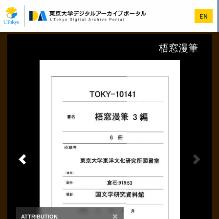
メ
イ
EN
ン
コ
ン
テ
ン
ツ
に
移
動