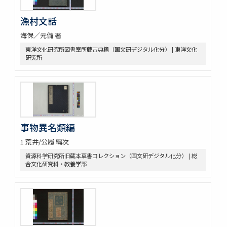
漁村文話
海保／元備 著
東洋文化研究所図書室所蔵古典籍（国文研デジタル化分） | 東洋文化
研究所
事物異名類編
1 荒井/公履 編次
資源科学研究所旧蔵本草書コレクション（国文研デジタル化分） | 総
合文化研究科・教養学部