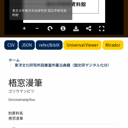
CSV
JSON
refer/BibIX
Universal Viewer
Mirador
ホーム
東洋文化研究所図書室所蔵古典籍（国文研デジタル化分）
梧窓漫筆
ゴソウマンピツ
Gosoumanpitsu
別資料名
梧窓漫筆