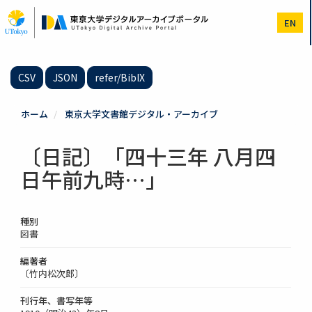
メ
イ
EN
ン
コ
ン
テ
CSV
JSON
refer/BibIX
ン
ツ
に
ホーム
東京大学文書館デジタル・アーカイブ
移
動
〔日記〕「四十三年 八月四
日午前九時…」
種別
図書
編著者
〔竹内松次郎〕
刊行年、書写年等