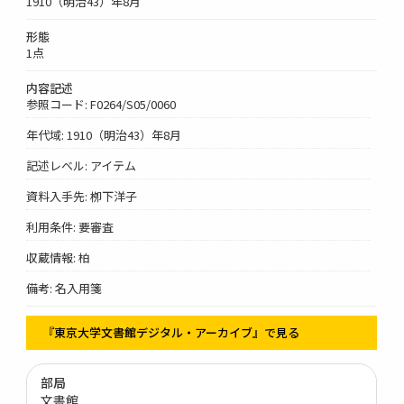
1910（明治43）年8月
形態
1点
内容記述
参照コード: F0264/S05/0060
年代域: 1910（明治43）年8月
記述レベル: アイテム
資料入手先: 栁下洋子
利用条件: 要審査
収蔵情報: 柏
備考: 名入用箋
『東京大学文書館デジタル・アーカイブ』で見る
部局
文書館