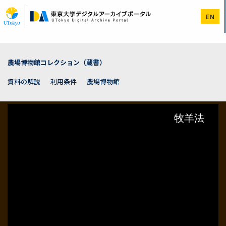
メ
イ
EN
ン
コ
ン
テ
ン
農場博物館コレクション（蔵書）
ツ
に
資料の解説
利用条件
農場博物館
移
動