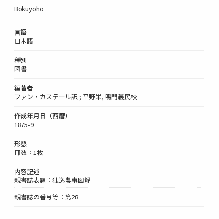
Bokuyoho
言語
日本語
種別
図書
編著者
ファン・カステール訳 ; 平野栄, 鳴門義民校
作成年月日（西暦）
1875-9
形態
冊数：1枚
内容記述
親書誌表題：独逸農事図解
親書誌の番号等：第28