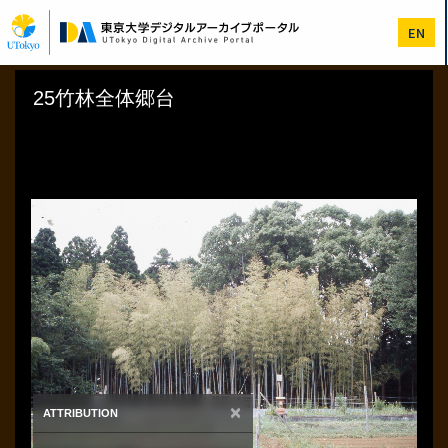
メ
イ
EN
ン
コ
ン
テ
ン
ツ
に
移
動