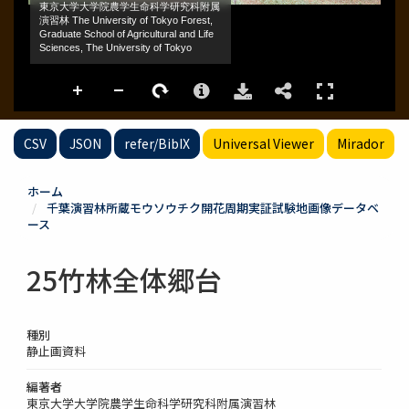
CSV
JSON
refer/BibIX
Universal Viewer
Mirador
ホーム
千葉演習林所蔵モウソウチク開花周期実証試験地画像データベ
ース
25竹林全体郷台
種別
静止画資料
編著者
東京大学大学院農学生命科学研究科附属演習林