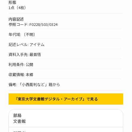
形態
1点（4枚）
内容記述
参照コード: F0228/S03/0324
年代域: 〔不明〕
記述レベル: アイテム
資料入手先: 最首悟
利用条件: 公開
収蔵情報: 本郷
備考: 「小西裁判など」箱から
『東京大学文書館デジタル・アーカイブ』で見る
部局
文書館