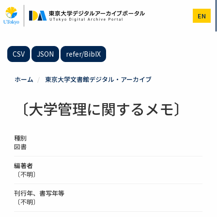
メ
イ
EN
ン
コ
ン
テ
CSV
JSON
refer/BibIX
ン
ツ
に
ホーム
東京大学文書館デジタル・アーカイブ
移
動
〔大学管理に関するメモ〕
種別
図書
編著者
〔不明〕
刊行年、書写年等
〔不明〕