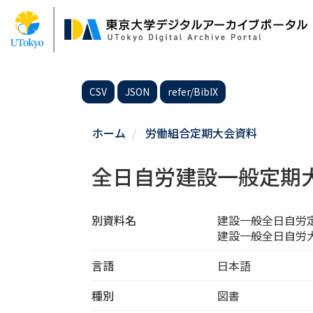
メ
イ
ン
コ
ン
テ
CSV
JSON
refer/BibIX
ン
ツ
に
ホーム
労働組合定期大会資料
移
動
全日自労建設一般定期
別資料名
建設一般全日自労
建設一般全日自労
言語
日本語
種別
図書