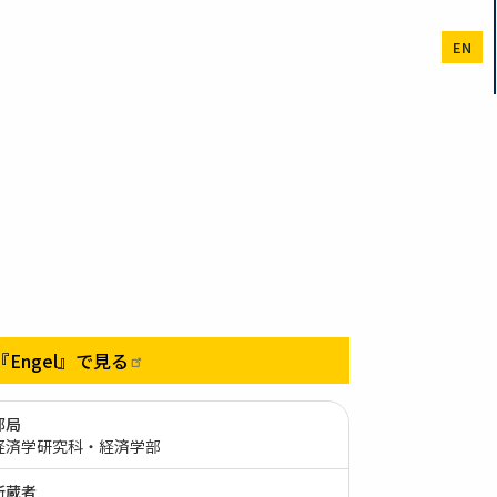
EN
『Engel』で見る
部局
経済学研究科・経済学部
所蔵者