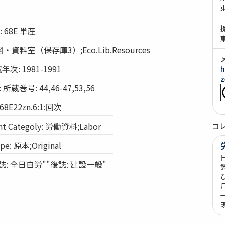
n: 68E 単産
経図・資料室（保存庫3）;Eco.Lib.Resources
年次: 1981-1991
h
z
所蔵巻号: 44,46-47,53,56
68E22zn.6:1:回次
 Categoly: 労働資料;Labor
コ
e: 原本;Original
 "前誌: 全日自労""後誌: 建設一般"