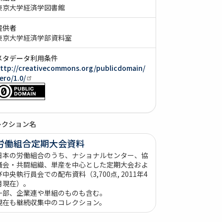
東京大学経済学図書館
提供者
東京大学経済学部資料室
メタデータ利用条件
ttp://creativecommons.org/publicdomain/
ero/1.0/
レクション名
労働組合定期大会資料
日本の労働組合のうち、ナショナルセンター、協
議会・共闘組織、単産を中心とした定期大会およ
び中央執行員会での配布資料（3,700点, 2011年4
月現在）。
一部、企業連や単組のものも含む。
現在も継続収集中のコレクション。