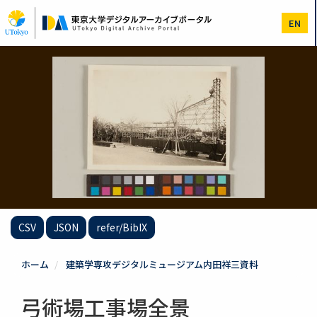
メ
イ
EN
ン
コ
ン
テ
ン
ツ
に
移
動
CSV
JSON
refer/BibIX
ホーム
建築学専攻デジタルミュージアム内田祥三資料
弓術場工事場全景