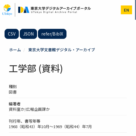
メ
イ
EN
ン
コ
ン
テ
CSV
JSON
refer/BibIX
ン
ツ
に
ホーム
東京大学文書館デジタル・アーカイブ
移
動
工学部 (資料)
種別
図書
編著者
資料室か/広報企画課か
刊行年、書写年等
1968（昭和43）年10月～1969（昭和44）年7月