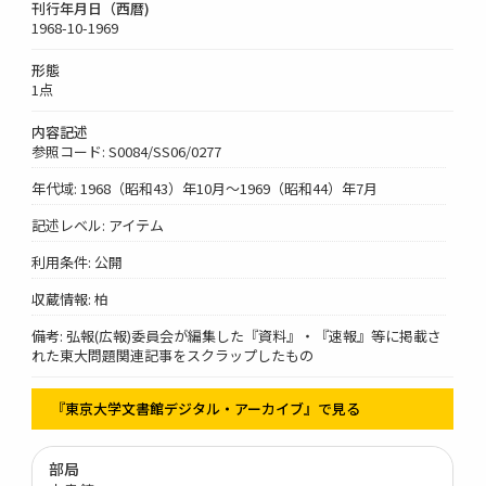
刊行年月日（西暦)
1968-10-1969
形態
1点
内容記述
参照コード: S0084/SS06/0277
年代域: 1968（昭和43）年10月～1969（昭和44）年7月
記述レベル: アイテム
利用条件: 公開
収蔵情報: 柏
備考: 弘報(広報)委員会が編集した『資料』・『速報』等に掲載さ
れた東大問題関連記事をスクラップしたもの
『東京大学文書館デジタル・アーカイブ』で見る
部局