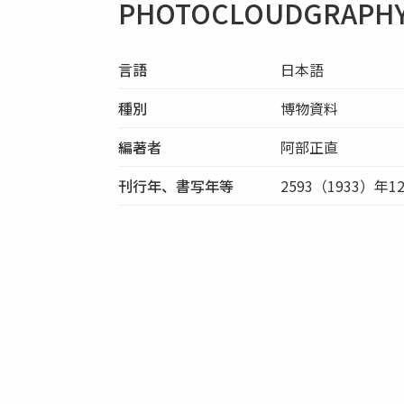
PHOTOCLOUDGRAPH
言語
日本語
種別
博物資料
編著者
阿部正直
刊行年、書写年等
2593（1933）年1