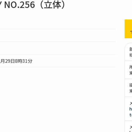
Y NO.256（立体）
2月29日8時31分
h
t