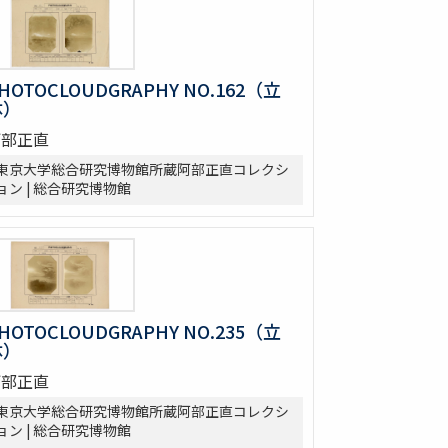
HOTOCLOUDGRAPHY NO.162（立
体）
阿部正直
東京大学総合研究博物館所蔵阿部正直コレクシ
ョン | 総合研究博物館
HOTOCLOUDGRAPHY NO.235（立
体）
阿部正直
東京大学総合研究博物館所蔵阿部正直コレクシ
ョン | 総合研究博物館