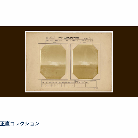
正直コレクション