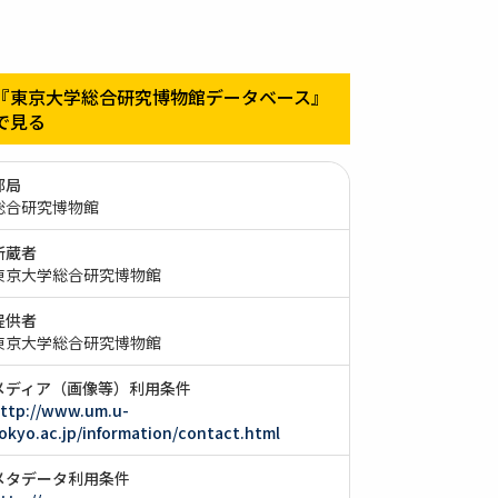
『東京大学総合研究博物館データベース』
で見る
部局
総合研究博物館
所蔵者
東京大学総合研究博物館
提供者
東京大学総合研究博物館
メディア（画像等）利用条件
ttp://www.um.u-
okyo.ac.jp/information/contact.html
メタデータ利用条件