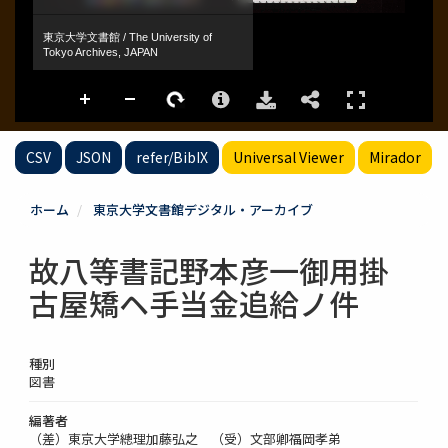
CSV
JSON
refer/BibIX
Universal Viewer
Mirador
ホーム
東京大学文書館デジタル・アーカイブ
故八等書記野本彦一御用掛
古屋矯ヘ手当金追給ノ件
種別
図書
編著者
（差）東京大学總理加藤弘之 （受）文部卿福岡孝弟