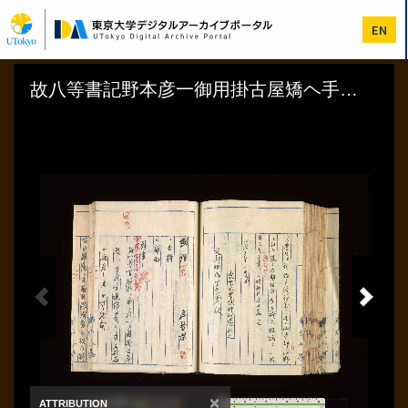
メ
イ
EN
ン
コ
ン
テ
ン
ツ
に
移
動