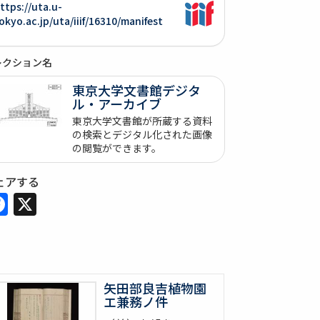
ttps://uta.u-
okyo.ac.jp/uta/iiif/16310/manifest
レクション名
東京大学文書館デジタ
ル・アーカイブ
東京大学文書館が所蔵する資料
の検索とデジタル化された画像
の閲覧ができます。
ェアする
Facebook
X
矢田部良吉植物園
エ兼務ノ件