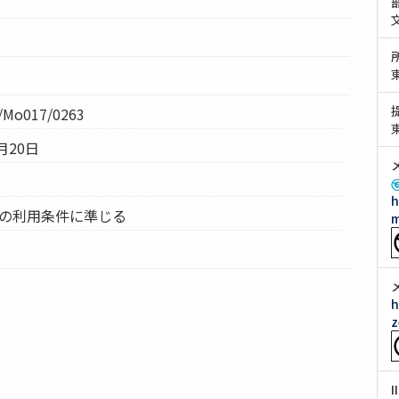
Mo017/0263
月20日
h
ムの利用条件に準じる
m
h
z