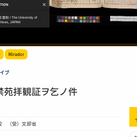
r
Mirador
イブ
禁苑拝観証ヲ乞ノ件
校 （受）文部省