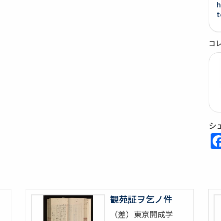
h
t
コ
シ
観苑証ヲ乞ノ件
（差）東京開成学