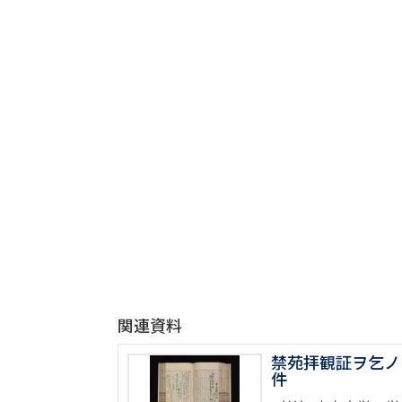
関連資料
禁苑拝観証ヲ乞ノ
件