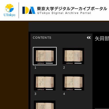
メ
イ
ン
コ
ン
テ
ン
ツ
に
移
動