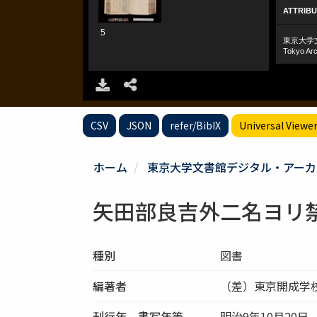
CSV
JSON
refer/BibIX
Universal Viewe
ホーム
東京大学文書館デジタル・アーカ
矢田部良吉外二名ヨリ
種別
図書
編著者
（差）東京開成学
刊行年、書写年等
明治9年10月20日