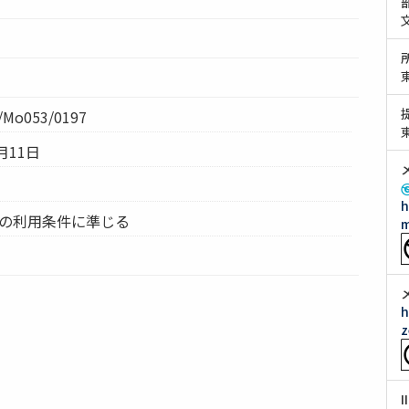
Mo053/0197
月11日
h
ムの利用条件に準じる
m
h
z