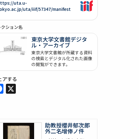
ttps://uta.u-
okyo.ac.jp/uta/iiif/57347/manifest
レクション名
東京大学文書館デジタ
ル・アーカイブ
東京大学文書館が所蔵する資料
の検索とデジタル化された画像
の閲覧ができます。
ェアする
Facebook
X
助教授櫻井郁次郎
外二名增俸ノ件