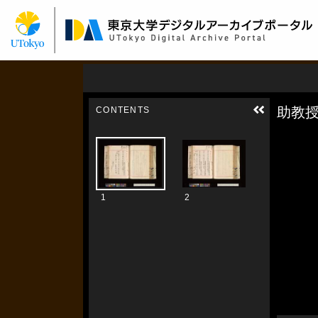
メ
イ
ン
コ
ン
テ
ン
ツ
に
移
動