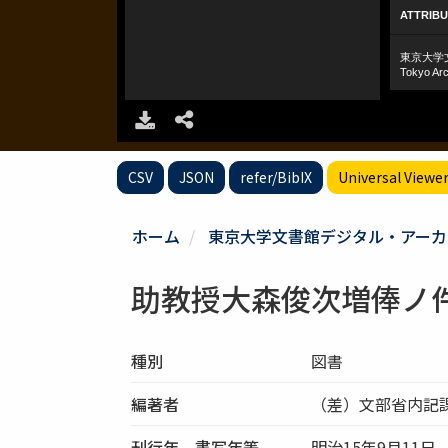
CSV
JSON
refer/BibIX
Universal Viewe
ホーム
東京大学文書館デジタル・アーカ
助教授大森俊次増俸ノ
種別
図書
編著者
（差）文部省内記
刊行年、書写年等
明治15年9月11日