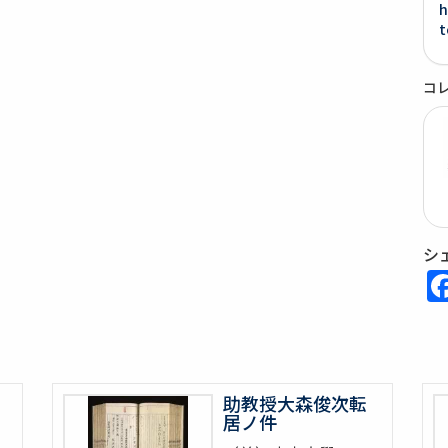
h
t
コ
シ
助教授大森俊次転
居ノ件