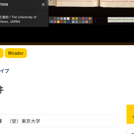
r
Mirador
イブ
件
課 （受）東京大学