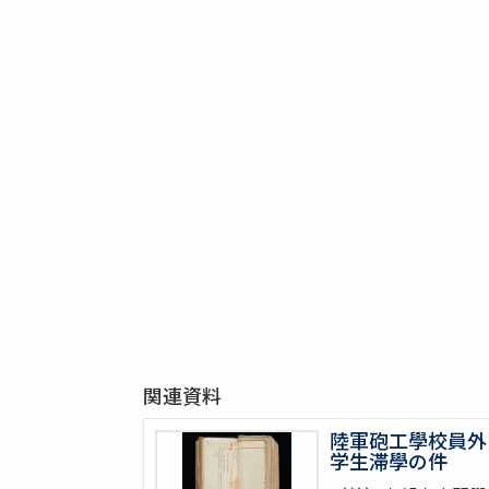
関連資料
陸軍砲工學校員外
学生滞學の件