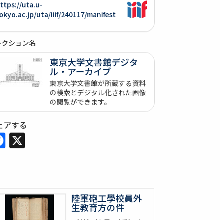
ttps://uta.u-
okyo.ac.jp/uta/iiif/240117/manifest
レクション名
東京大学文書館デジタ
ル・アーカイブ
東京大学文書館が所蔵する資料
の検索とデジタル化された画像
の閲覧ができます。
ェアする
Facebook
X
陸軍砲工學校員外
生教育方の件