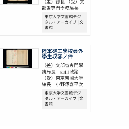
（差）總長 （受）文
部省専門學務局長
東京大学文書館デジ
タル・アーカイブ | 文
書館
陸軍砲工學校員外
學生収容ノ件
（差）文部省専門學
務局長 西山政猪
（受）東京帝國大学
總長 小野塚喜平次
東京大学文書館デジ
タル・アーカイブ | 文
書館