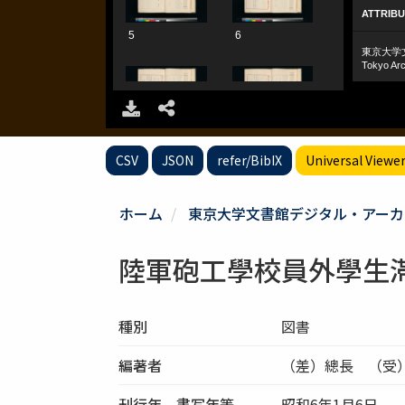
CSV
JSON
refer/BibIX
Universal Viewe
ホーム
東京大学文書館デジタル・アーカ
陸軍砲工學校員外學生
種別
図書
編著者
（差）總長 （受
刊行年、書写年等
昭和6年1月6日