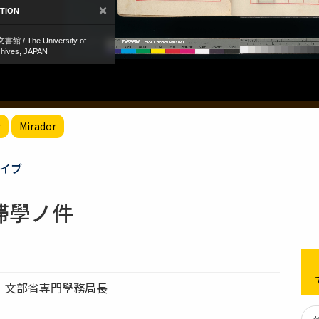
r
Mirador
イブ
滞學ノ件
）文部省専門學務局長