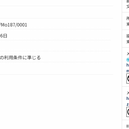
Mo187/0001
月6日
ムの利用条件に準じる
h
m
h
z