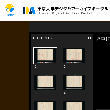
メ
イ
ン
コ
ン
テ
ン
ツ
に
移
動