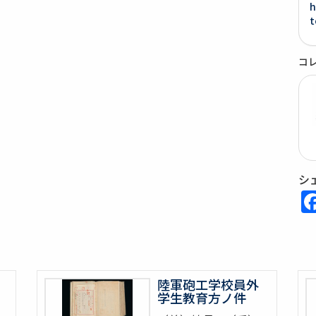
h
t
コ
シ
陸軍砲工学校員外
学生教育方ノ件