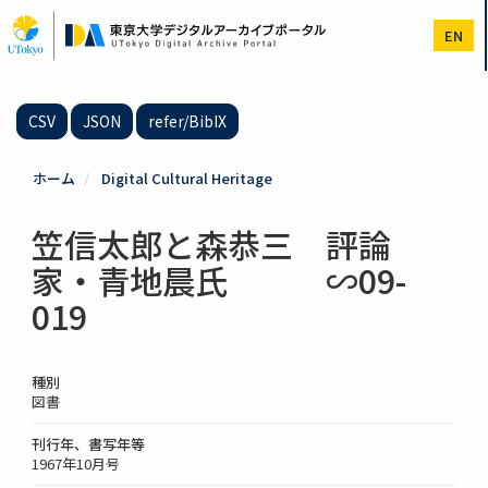
メ
イ
EN
ン
コ
ン
テ
CSV
JSON
refer/BibIX
ン
ツ
に
ホーム
Digital Cultural Heritage
移
動
笠信太郎と森恭三 評論
家・青地晨氏 ∽09-
019
種別
図書
刊行年、書写年等
1967年10月号