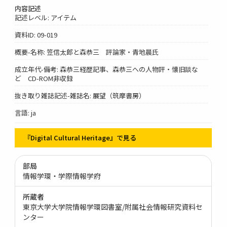
内容記述
記述レベル: アイテム
資料ID: 09-019
概要-名称: 笠信太郎と森恭三 評論家・青地晨氏
成立年代-備考: 森恭三経歴記事、森恭三への人物評・懐旧談な
ど CD-ROM非収録
抜き取り雑誌記述-雑誌名: 展望（筑摩書房）
言語: ja
『Digital Cultural Heritage』で見る
部局
情報学環・学際情報学府
所蔵者
東京大学大学院情報学環図書室/附属社会情報研究資料セ
ンター