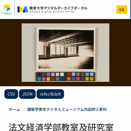
メ
イ
EN
ン
コ
ン
テ
ン
ツ
に
移
動
CSV
JSON
refer/BibIX
ホーム
建築学専攻デジタルミュージアム内田祥三資料
法文経済学部教室及研究室