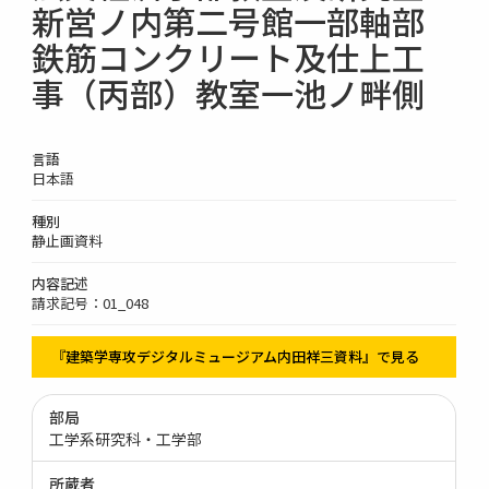
新営ノ内第二号館一部軸部
鉄筋コンクリート及仕上工
事（丙部）教室一池ノ畔側
言語
日本語
種別
静止画資料
内容記述
請求記号：01_048
『建築学専攻デジタルミュージアム内田祥三資料』で見る
部局
工学系研究科・工学部
所蔵者