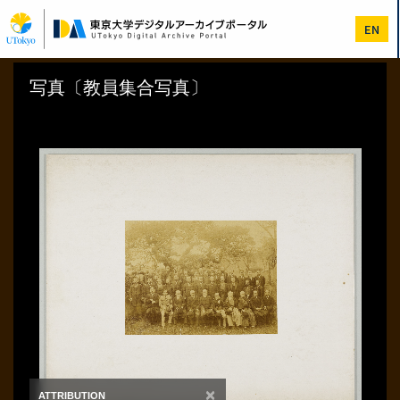
メ
イ
EN
ン
コ
ン
テ
ン
ツ
に
移
動