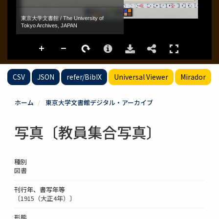
CSV
JSON
refer/BibIX
Universal Viewer
Mirador
ホーム
東京大学文書館デジタル・アーカイブ
写真〔教員集合写真〕
種別
図書
刊行年、書写年等
〔1915（大正4年）〕
形態