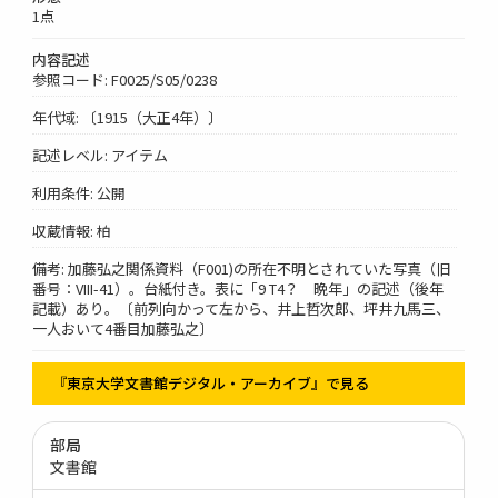
1点
内容記述
参照コード: F0025/S05/0238
年代域: 〔1915（大正4年）〕
記述レベル: アイテム
利用条件: 公開
収蔵情報: 柏
備考: 加藤弘之関係資料（F001)の所在不明とされていた写真（旧
番号：VIII-41）。台紙付き。表に「9 T4？ 晩年」の記述（後年
記載）あり。〔前列向かって左から、井上哲次郎、坪井九馬三、
一人おいて4番目加藤弘之〕
『東京大学文書館デジタル・アーカイブ』で見る
部局
文書館