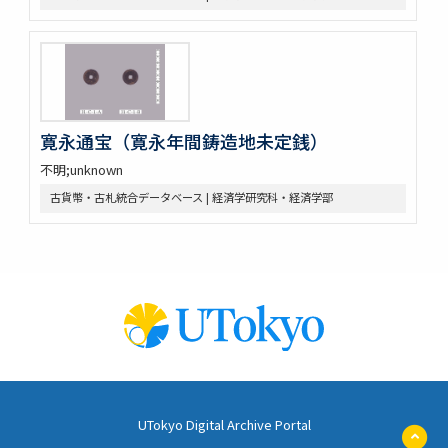
寛永通宝（寛永年間鋳造地未定銭）
不明;unknown
古貨幣・古札統合データベース | 経済学研究科・経済学部
UTokyo Digital Archive Portal
ペ