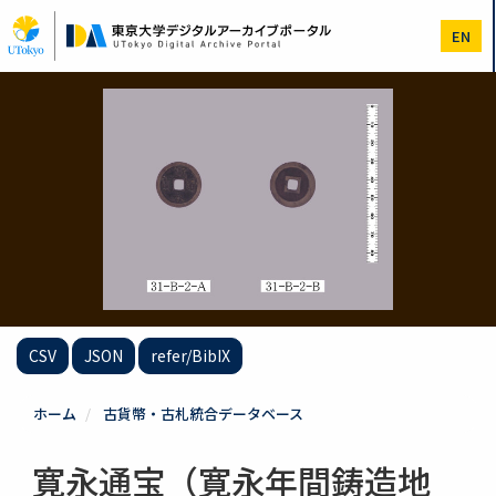
メ
イ
EN
ン
コ
ン
テ
ン
ツ
に
移
動
CSV
JSON
refer/BibIX
ホーム
古貨幣・古札統合データベース
寛永通宝（寛永年間鋳造地