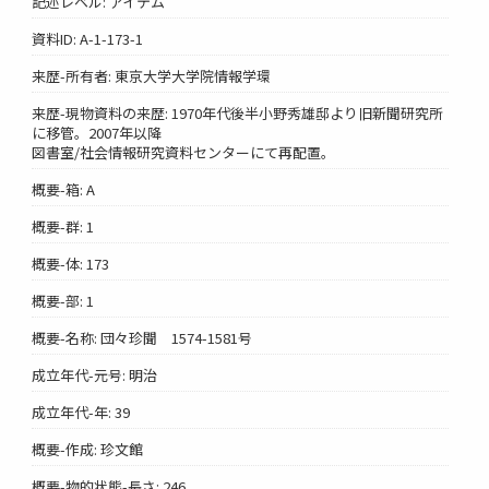
記述レベル: アイテム
資料ID: A-1-173-1
来歴-所有者: 東京大学大学院情報学環
来歴-現物資料の来歴: 1970年代後半小野秀雄邸より旧新聞研究所
に移管。2007年以降
図書室/社会情報研究資料センターにて再配置。
概要-箱: A
概要-群: 1
概要-体: 173
概要-部: 1
概要-名称: 団々珍聞 1574-1581号
成立年代-元号: 明治
成立年代-年: 39
概要-作成: 珍文館
概要-物的状態-長さ: 246