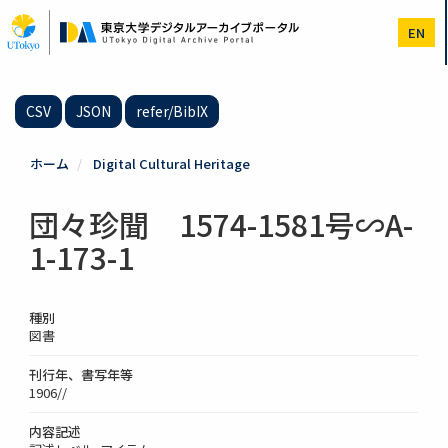
メ
イ
EN
ン
コ
ン
テ
CSV
JSON
refer/BibIX
ン
ツ
に
ホーム
Digital Cultural Heritage
移
動
団々珍聞 1574-1581号∽A-
1-173-1
種別
図書
刊行年、書写年等
1906//
内容記述