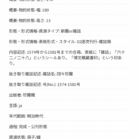
概要-物的状態-幅: 180
概要-物的状態-高さ: 13
形態・形式情報-資源タイプ: 新聞or雑誌
形態・形式情報-表現形式・スタイル: 02逐次刊行-雑誌類
内容記述: 1574号から1581号までの合冊。表紙に「雑誌」「六十
二ノ二十八」というシールあり。「博文館蔵書印」という印あ
り。
抜き取り雑誌記述-雑誌名: 団々珍聞
抜き取り雑誌記述-号(No.): 1574-1581号
出版者: 珍聞館
言語: ja
年代範囲: 明治時代
過程: 完成・公刊形態
資源状態: 冊子/綴