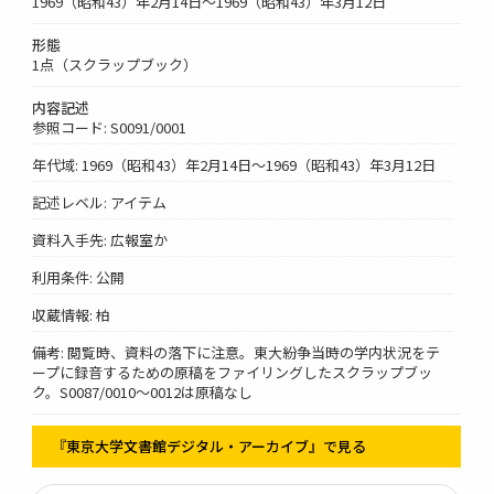
1969（昭和43）年2月14日～1969（昭和43）年3月12日
形態
1点（スクラップブック）
内容記述
参照コード: S0091/0001
年代域: 1969（昭和43）年2月14日～1969（昭和43）年3月12日
記述レベル: アイテム
資料入手先: 広報室か
利用条件: 公開
収蔵情報: 柏
備考: 閲覧時、資料の落下に注意。東大紛争当時の学内状況をテ
ープに録音するための原稿をファイリングしたスクラップブッ
ク。S0087/0010～0012は原稿なし
『東京大学文書館デジタル・アーカイブ』で見る