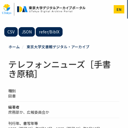
メ
イ
EN
ン
コ
ン
テ
CSV
JSON
refer/BibIX
ン
ツ
に
ホーム
東京大学文書館デジタル・アーカイブ
移
動
テレフォンニューズ［手書
き原稿］
種別
図書
編著者
庶務部か、広報委員会か
刊行年、書写年等