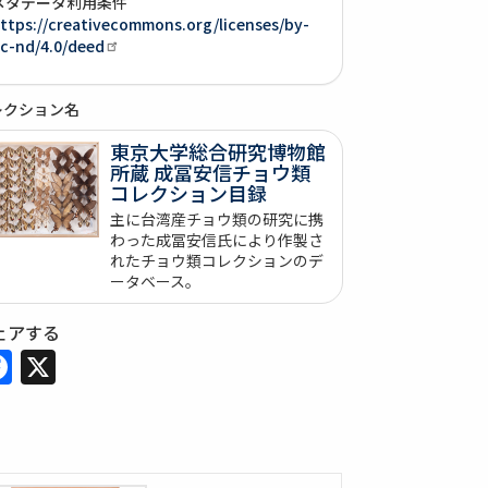
メタデータ利用条件
ttps://creativecommons.org/licenses/by-
c-nd/4.0/deed
レクション名
東京大学総合研究博物館
所蔵 成冨安信チョウ類
コレクション目録
主に台湾産チョウ類の研究に携
わった成冨安信氏により作製さ
れたチョウ類コレクションのデ
ータベース。
ェアする
Facebook
X