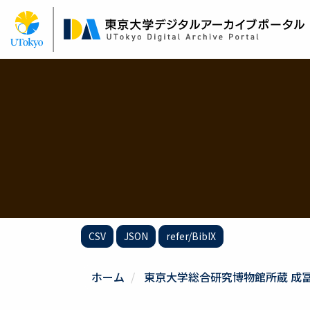
メ
イ
ン
コ
ン
テ
ン
ツ
に
移
動
CSV
JSON
refer/BibIX
ホーム
東京大学総合研究博物館所蔵 成