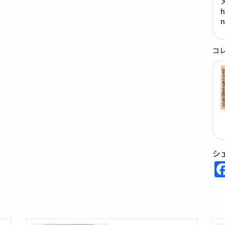
h
n
コ
シ