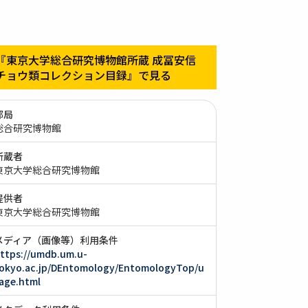
『東京大学総合研究博物館所蔵 成冨安信
チョウ類コレクション目録』で見る
部局
総合研究博物館
所蔵者
東京大学総合研究博物館
提供者
東京大学総合研究博物館
メディア（画像等）利用条件
ttps://umdb.um.u-
okyo.ac.jp/DEntomology/EntomologyTop/u
age.html