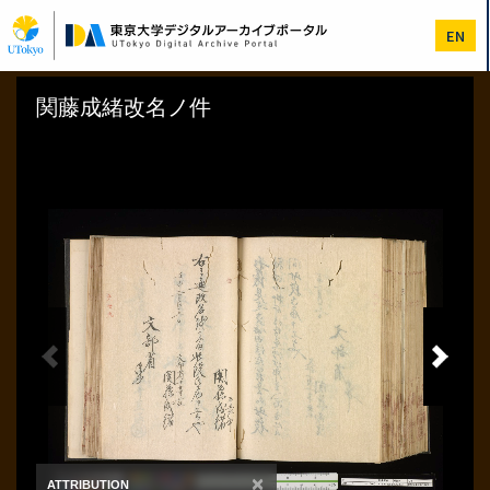
メ
イ
EN
ン
コ
ン
テ
ン
ツ
に
移
動