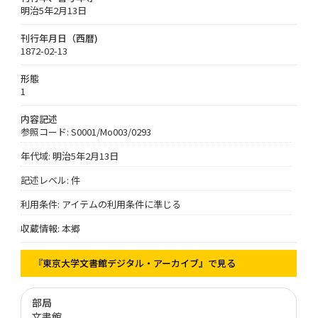
明治5年2月13日
刊行年月日（西暦)
1872-02-13
形態
1
内容記述
参照コード: S0001/Mo003/0293
年代域: 明治5年2月13日
記述レベル: 件
利用条件: アイテムの利用条件に準じる
収蔵情報: 本郷
『東京大学文書館デジタル・アーカイブ』で見る
部局
文書館