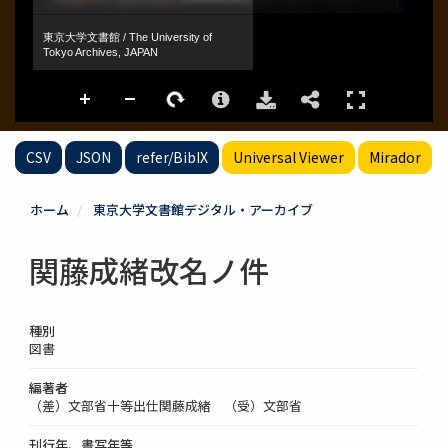
CSV
JSON
refer/BibIX
Universal Viewer
Mirador
ホーム
東京大学文書館デジタル・アーカイブ
関藤成緒改名ノ件
種別
図書
編著者
（差）文部省十等出仕関藤成緒 （受）文部省
刊行年、書写年等