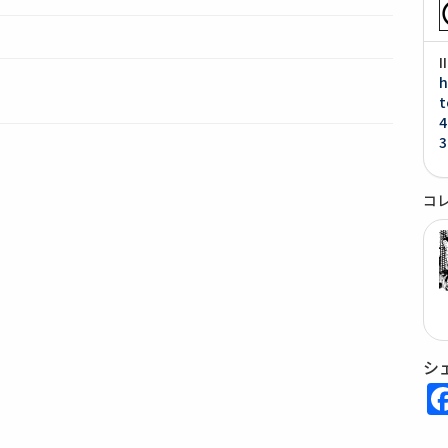
h
t
4
3
コ
シ