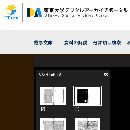
メ
イ
ン
コ
ン
テ
ン
霞亭文庫
資料の解説
分類項目検索
ツ
に
移
動