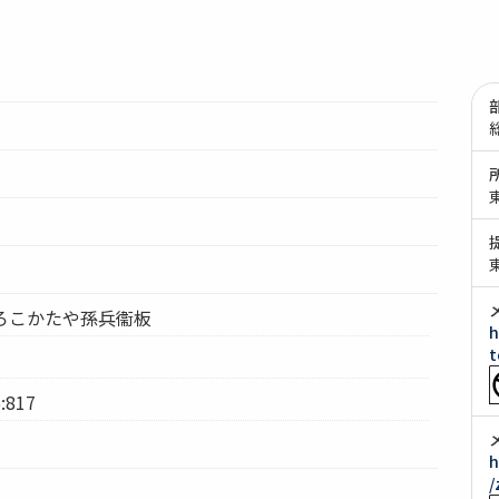
うろこかたや孫兵衞板
h
t
:817
h
/