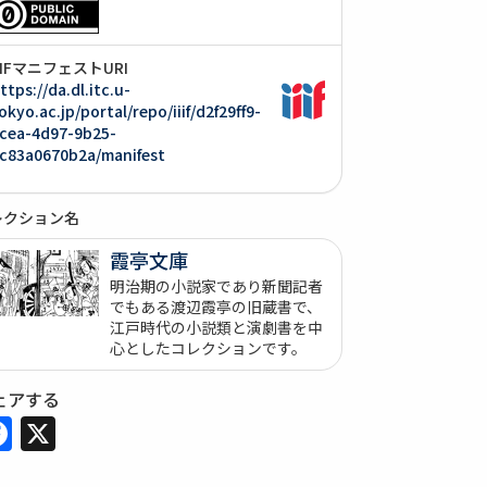
IIIFマニフェストURI
ttps://da.dl.itc.u-
okyo.ac.jp/portal/repo/iiif/d2f29ff9-
cea-4d97-9b25-
c83a0670b2a/manifest
レクション名
霞亭文庫
明治期の小説家であり新聞記者
でもある渡辺霞亭の旧蔵書で、
江戸時代の小説類と演劇書を中
心としたコレクションです。
ェアする
Facebook
X