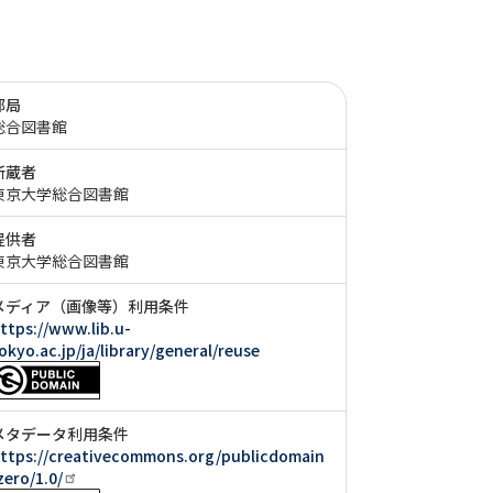
部局
総合図書館
所蔵者
東京大学総合図書館
提供者
東京大学総合図書館
メディア（画像等）利用条件
ttps://www.lib.u-
okyo.ac.jp/ja/library/general/reuse
メタデータ利用条件
ttps://creativecommons.org/publicdomain
zero/1.0/