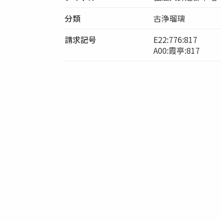
分類
古浄瑠璃
請求記号
E22:776:817
A00:霞亭:817