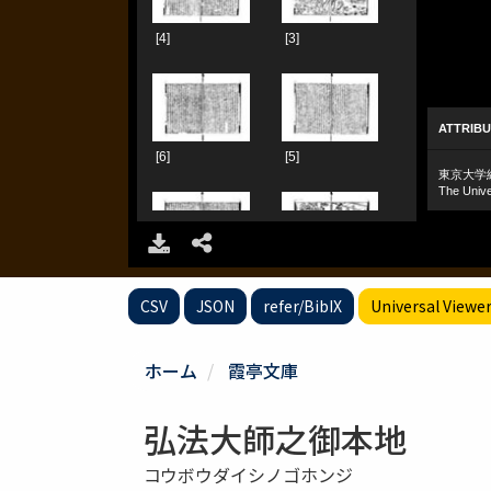
CSV
JSON
refer/BibIX
Universal Viewe
ホーム
霞亭文庫
弘法大師之御本地
コウボウダイシノゴホンジ