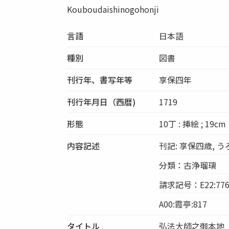
Kouboudaishinogohonji
言語
日本語
種別
図書
刊行年、書写年等
享保四年
刊行年月日（西暦)
1719
形態
10丁 : 挿絵 ; 19cm
内容記述
刊記: 享保四歳, 
分類：古浄瑠璃
請求記号：E22:776
A00:霞亭:817
タイトル
弘法大師之御本地