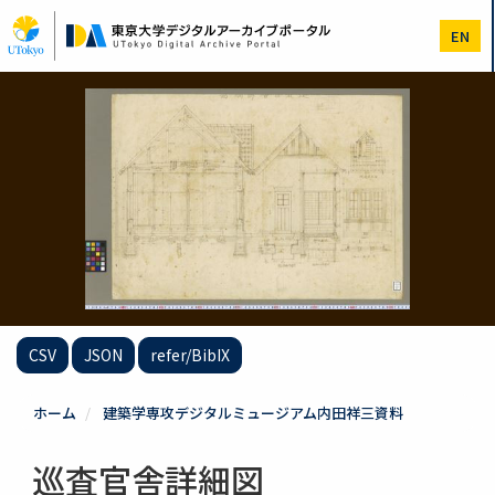
メ
イ
EN
ン
コ
ン
テ
ン
ツ
に
移
動
CSV
JSON
refer/BibIX
ホーム
建築学専攻デジタルミュージアム内田祥三資料
巡査官舎詳細図