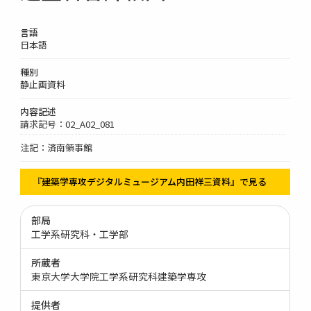
言語
日本語
種別
静止画資料
内容記述
請求記号：02_A02_081
注記：済南領事館
『建築学専攻デジタルミュージアム内田祥三資料』で見る
部局
工学系研究科・工学部
所蔵者
東京大学大学院工学系研究科建築学専攻
提供者