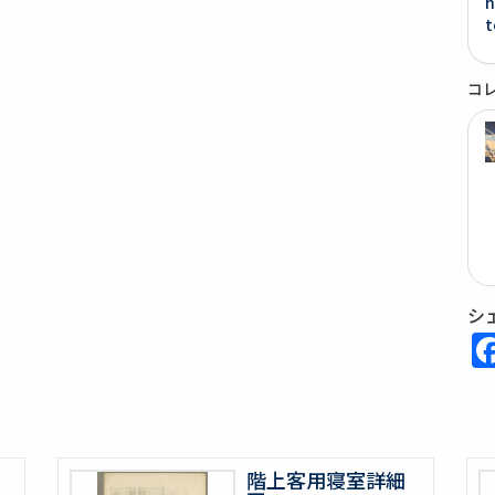
h
t
コ
シ
階上客用寝室詳細