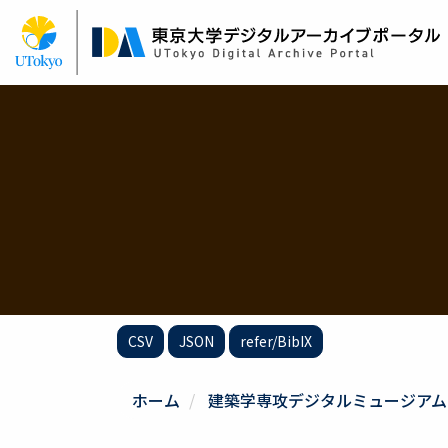
メ
イ
ン
コ
ン
テ
ン
ツ
に
移
動
CSV
JSON
refer/BibIX
ホーム
建築学専攻デジタルミュージアム