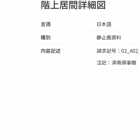
階上居間詳細図
言語
日本語
種別
静止画資料
内容記述
請求記号：02_A02_
注記：済南領事館