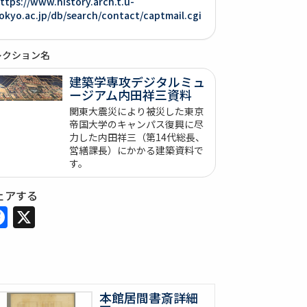
ttps://www.history.arch.t.u-
okyo.ac.jp/db/search/contact/captmail.cgi
レクション名
建築学専攻デジタルミュ
ージアム内田祥三資料
関東大震災により被災した東京
帝国大学のキャンパス復興に尽
力した内田祥三（第14代総長、
営繕課長）にかかる建築資料で
す。
ェアする
Facebook
X
本館居間書斎詳細