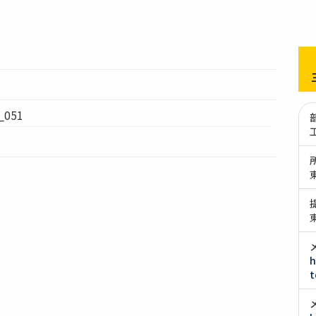
051
h
t