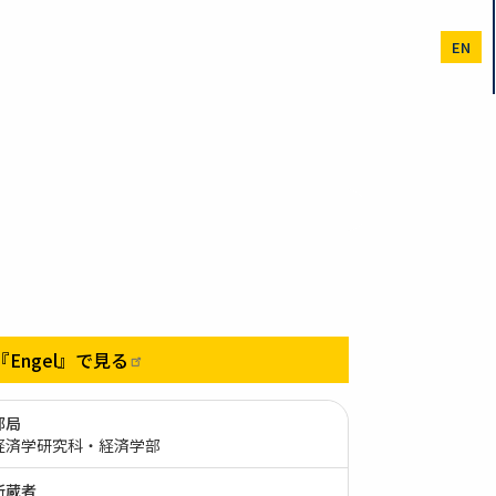
EN
『Engel』で見る
部局
経済学研究科・経済学部
所蔵者