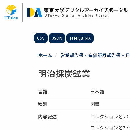
メ
イ
ン
コ
ン
テ
CSV
JSON
refer/BibIX
ン
ツ
に
ホーム
営業報告書・有価証券報告書・目
移
動
明治採炭鉱業
言語
日本語
種別
図書
内容記述
コレクション名 / Co
コレクション名2 / Col