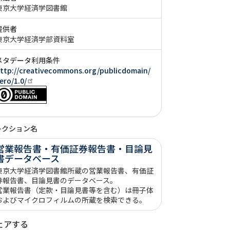
東京大学経済学図書館
提供者
東京大学経済学部資料室
メタデータ利用条件
ttp://creativecommons.org/publicdomain/
ero/1.0/
レクション名
営業報告書・有価証券報告書・目論見
書データベース
東京大学経済学図書館所蔵の営業報告書、有価証
券報告書、目論見書のデータベース。
営業報告書（定款・目論見書等を含む）は冊子体
およびマイクロフィルムの所蔵を検索できる。
ェアする