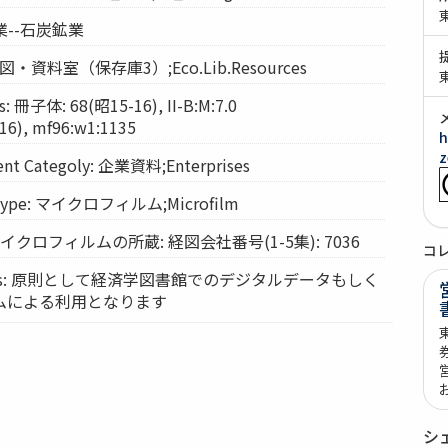
 鉱業--石炭鉱業
: 経図・資料室（保存庫3）;Eco.Lib.Resources
 冊子体: 68(昭15-16), II-B:M:7.0
), mf96:w1:1135
h
z
t Categoly: 企業資料;Enterprises
Type: マイクロフィルム;Microfilm
: マイクロフィルムの所蔵: 経図会社番号(1-5集): 7036
コ
vices: 原則として経済学図書館でのデジタルデータもしく
ムによる利用となります
シ