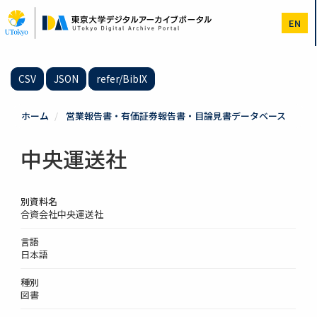
メ
イ
EN
ン
コ
ン
テ
CSV
JSON
refer/BibIX
ン
ツ
に
ホーム
営業報告書・有価証券報告書・目論見書データベース
移
動
中央運送社
別資料名
合資会社中央運送社
言語
日本語
種別
図書